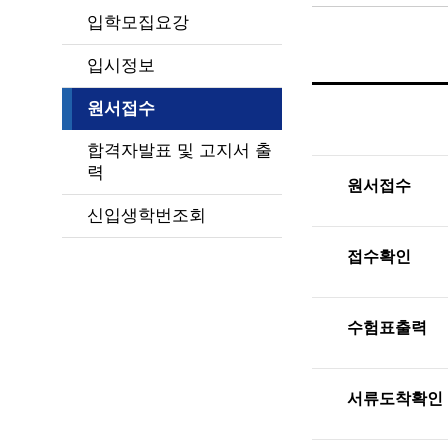
입학모집요강
입시정보
원서접수
합격자발표 및 고지서 출
력
원서접수
신입생학번조회
접수확인
수험표출력
서류도착확인