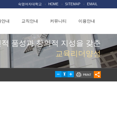
숙명여자대학교
HOME
SITEMAP
EMAIL
사안내
교직안내
커뮤니티
이용안내
적 품성과 창의적 지성을 갖춘
교육리더양성